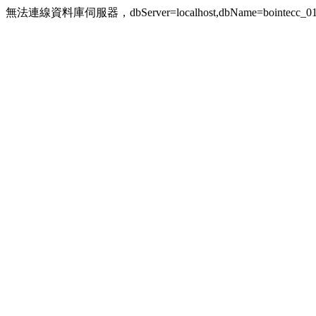
無法連線資料庫伺服器，dbServer=localhost,dbName=bointecc_010